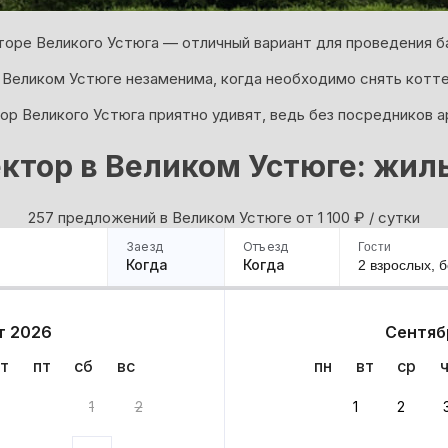
оре Великого Устюга — отличный вариант для проведения ба
 Великом Устюге незаменима, когда необходимо снять котте
ор Великого Устюга приятно удивят, ведь без посредников 
ктор в Великом Устюге: жил
257 предложений в Великом Устюге oт 1 100
₽
/ сутки
Заезд
Отъезд
Гости
Когда
Когда
2 взрослых,
б
ример
Санкт-Петербург
Москва
Сочи
Минск
Казань
Дагестан
Кисловодск
Аб
т 2026
Сентяб
Квартиры
Гостиницы
Дома
Частный сектор
т
пт
сб
вс
пн
вт
ср
57 вариантов
1
2
1
2
 до 30% за бронь