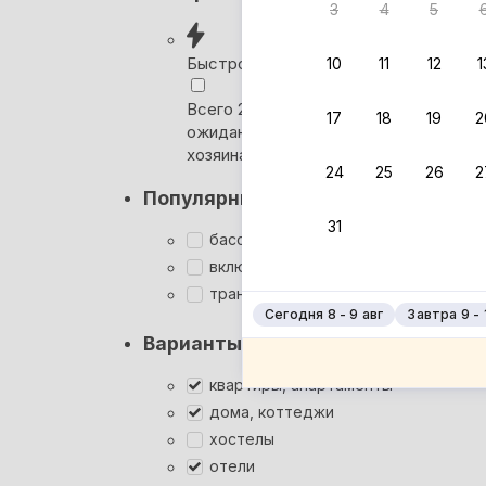
3
4
5
Вернём 
после о
Быстрое бронирование
10
11
12
1
Выбира
Всего 2 минуты, без
17
18
19
2
ожидания ответа от
Мгновен
хозяина
24
25
26
2
Суперхо
Популярные фильтры
Кэшбэк
31
Заброни
бассейн
Подроб
включён завтрак
трансфер
Сегодня 8 - 9 авг
Завтра 9 - 
Варианты размещения
квартиры, апартаменты
дома, коттеджи
хостелы
отели