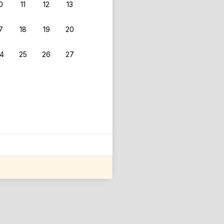
0
11
12
13
7
18
19
20
4
25
26
27
ле оценки проживания.