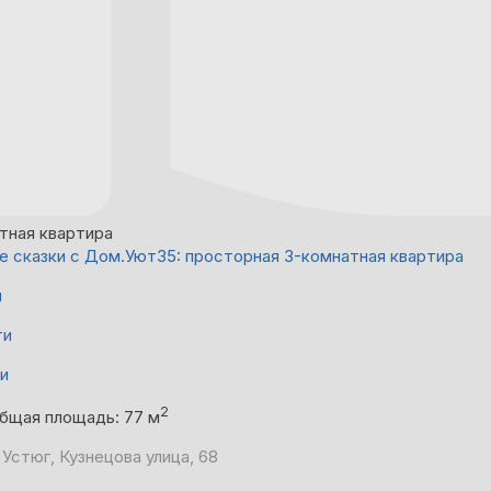
тная квартира
е сказки с Дом.Уют35: просторная 3-комнатная квартира
й
ти
ни
2
бщая площадь: 77 м
 Устюг, Кузнецова улица, 68