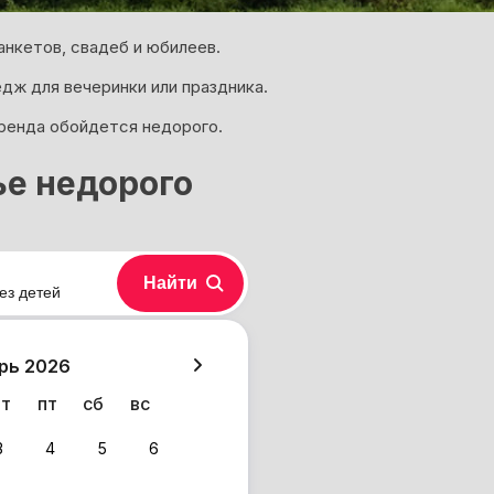
нкетов, свадеб и юбилеев.
дж для вечеринки или праздника.
аренда обойдется недорого.
ье недорого
Найти
ез детей
хазия
рь 2026
чт
пт
сб
вс
3
4
5
6