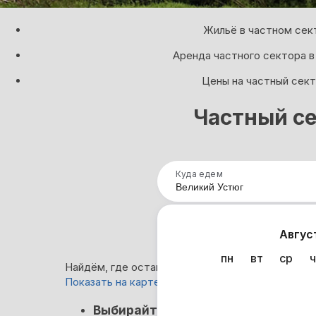
Жильё в частном сект
Аренда частного сектора в
Цены на частный сект
Частный се
Куда едем
Нап
Авгус
пн
вт
ср
ч
Найдём, где остановиться в Великом Устюге: 2
Показать на карте
Кэшбэк
Выбирайте лучшее