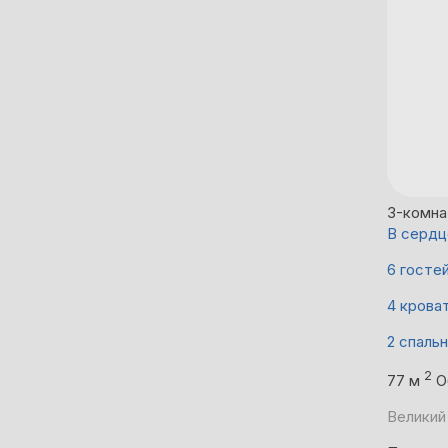
3-комна
В сердц
6 госте
4 крова
2 спаль
2
77 м
О
Великий