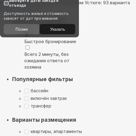
Выберите даты заезда и
Найдём, где остановиться в Великом Устюге: 93 варианта
отъезда
Показать на карте
Доступность жилья и стоимость
зависят от дат проживания
Выбирайте лучшее
Позже
Указать
Быстрое бронирование
Всего 2 минуты, без
ожидания ответа от
хозяина
Популярные фильтры
бассейн
включён завтрак
трансфер
Варианты размещения
квартиры, апартаменты