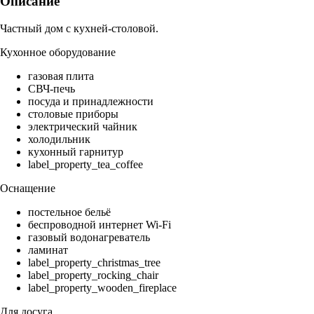
Описание
Частный дом с кухней-столовой.
Кухонное оборудование
газовая плита
СВЧ-печь
посуда и принадлежности
столовые приборы
электрический чайник
холодильник
кухонный гарнитур
label_property_tea_coffee
Оснащение
постельное бельё
беспроводной интернет Wi-Fi
газовый водонагреватель
ламинат
label_property_christmas_tree
label_property_rocking_chair
label_property_wooden_fireplace
Для досуга