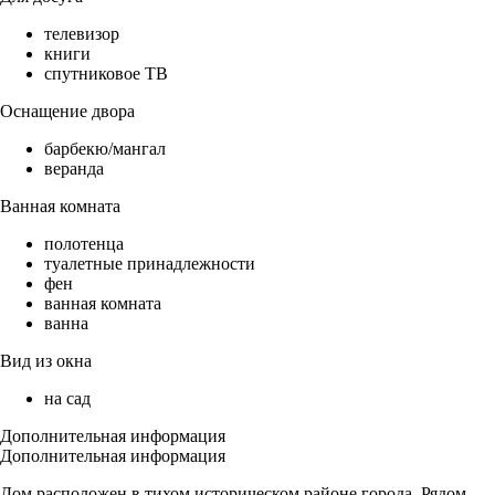
телевизор
книги
спутниковое ТВ
Оснащение двора
барбекю/мангал
веранда
Ванная комната
полотенца
туалетные принадлежности
фен
ванная комната
ванна
Вид из окна
на сад
Дополнительная информация
Дополнительная информация
Дом расположен в тихом историческом районе города. Рядом