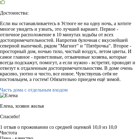
Достоинства:
Если вы останавливаетесь в Устюге не на одну ночь, а хотите
многое увидеть и узнать, это лучший вариант. Первое -
отличное расположение в 10 минутах ходьбы от всех
достопримечательностей. Напротив булочная с вкуснейшей
северной выпечкой, рядом "Магнит" и "Пятёрочка". Второе -
просторный дом, ночью тихо, чистый воздух, летом цветы. И
самое главное - приветливые, отзывчивые хозяева, которые
всегда подскажут, помогут, а если нужно - встретят, проводят и
отвезут к отдаленным достопримечательностям. В доме очень
красиво, уютно и чисто, все новое. Чувствуешь себя не
постояльцем, а гостем! Обязательно приедем ещё зимой.
Часть дома с отдельным входом
Елена,
хозяин жилья
Спасибо!
1 отзыв
о проживании со средней оценкой
10,0
из
10,0
Чистота
Цена - качество