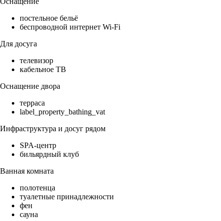
Оснащение
постельное бельё
беспроводной интернет Wi-Fi
Для досуга
телевизор
кабельное ТВ
Оснащение двора
терраса
label_property_bathing_vat
Инфраструктура и досуг рядом
SPA-центр
бильярдный клуб
Ванная комната
полотенца
туалетные принадлежности
фен
сауна