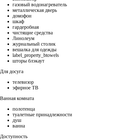
газовый водонагреватель
металлическая дверь
домофон
шкаф
гардеробная
чистящие средства
Линолеум
журнальный столик
вешалка для одежды
label_property_btowels
шторы блэкаут
Для досуга
телевизор
эфирное ТВ
Ванная комната
полотенца
туалетные принадлежности
душ
ванна
Доступность