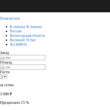
Поделиться
К поиску
К поиску
Россия
Вологодская область
Великий Устюг
№1480831
Заезд
Отъезд
Гости
за сутки
3 000
₽
Предоплата 15 %