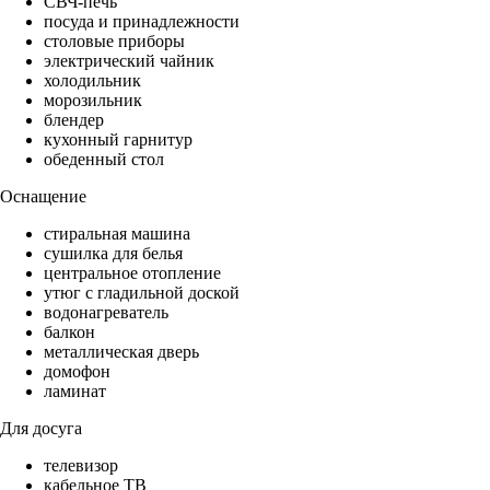
СВЧ-печь
посуда и принадлежности
столовые приборы
электрический чайник
холодильник
морозильник
блендер
кухонный гарнитур
обеденный стол
Оснащение
стиральная машина
сушилка для белья
центральное отопление
утюг с гладильной доской
водонагреватель
балкон
металлическая дверь
домофон
ламинат
Для досуга
телевизор
кабельное ТВ