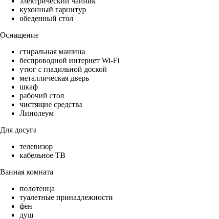
электрический чайник
кухонный гарнитур
обеденный стол
Оснащение
стиральная машина
беспроводной интернет Wi-Fi
утюг с гладильной доской
металлическая дверь
шкаф
рабочий стол
чистящие средства
Линолеум
Для досуга
телевизор
кабельное ТВ
Ванная комната
полотенца
туалетные принадлежности
фен
душ