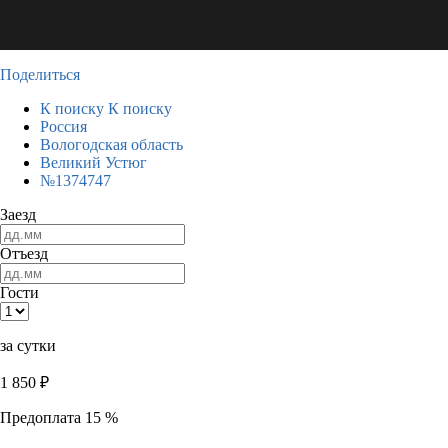
Поделиться
К поиску
К поиску
Россия
Вологодская область
Великий Устюг
№1374747
Заезд
Отъезд
Гости
за сутки
1 850
₽
Предоплата 15 %